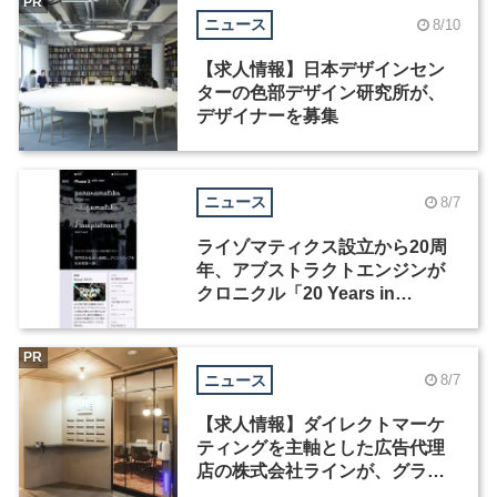
PR
ニュース
8/10
【求人情報】日本デザインセン
ターの色部デザイン研究所が、
デザイナーを募集
ニュース
8/7
ライゾマティクス設立から20周
年、アブストラクトエンジンが
クロニクル「20 Years in
Motion」を公開
PR
ニュース
8/7
【求人情報】ダイレクトマーケ
ティングを主軸とした広告代理
店の株式会社ラインが、グラフ
ィックデザイナーを募集