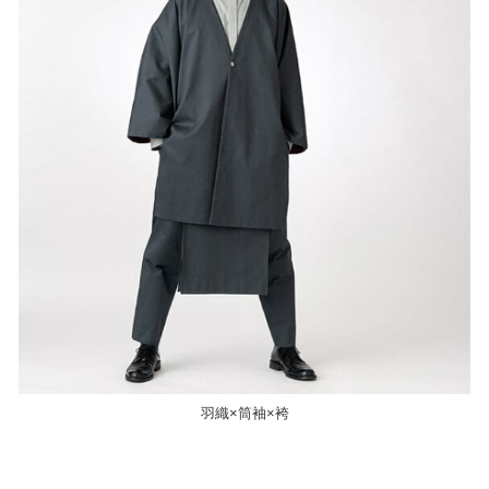
羽織×筒袖×袴