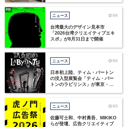
PR
ニュース
8/6
台湾最大のデザイン見本市
「2026台湾クリエイティブエキ
スポ」が8月31日まで開催
ニュース
8/6
日本初上陸、ティム・バートン
の没入型展覧会「ティム・バー
トンのラビリンス」が東京・豊
洲で開催
ニュース
8/5
佐藤可士和、中村勇吾、MIKIKO
らが登壇、広告クリエイティブ