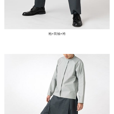
袍×筒袖×袴