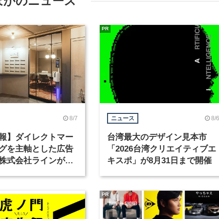
ほかのニュース
PR
8/7
8/
ニュース
報】ダイレクトマー
台湾最大のデザイン見本市
グを主軸とした広告
「2026台湾クリエイティブエ
株式会社ラインが、
キスポ」が8月31日まで開催
ックデザイナーを募
PR