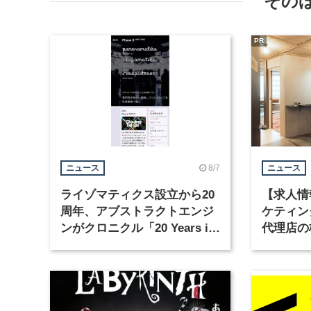
その
PR
8/7
ニュース
ニュース
ライゾマティクス設立から20
【求人情
周年、アブストラクトエンジ
ケティン
ンがクロニクル「20 Years in
代理店の
Motion」を公開
グラフィ
集