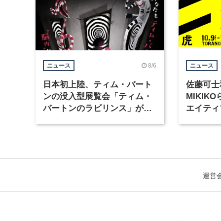
8/6
ニュース
ニュース
日本初上陸、ティム・バート
佐藤可士
ンの没入型展覧会「ティム・
MIKI
バートンのラビリンス」が東
エイティ
京・豊洲で開催
「虎ノ門
催
運営