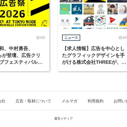
8/5
8/
ニュース
和、中村勇吾、
【求人情報】広告を中心とし
KOらが登壇、広告クリ
たグラフィックデザインを手
ブフェスティバル
がける株式会社THREEが、グ
広告祭」の第2回が開
ラフィックデザイナーを募集
会社
広告・取材について
メルマガ
利用規約
お問い
運営メディア