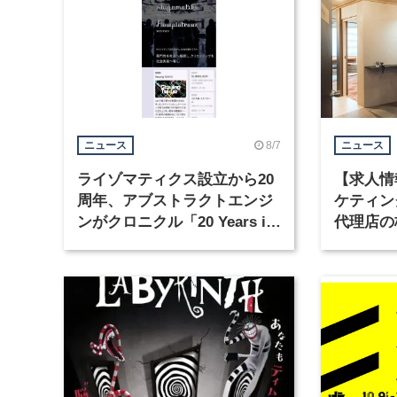
8/7
ニュース
ニュース
ライゾマティクス設立から20
【求人情
周年、アブストラクトエンジ
ケティン
ンがクロニクル「20 Years in
代理店の
Motion」を公開
グラフィ
集