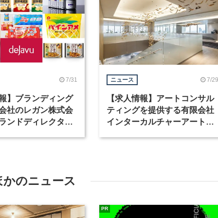
7/31
7/2
ニュース
報】ブランディング
【求人情報】アートコンサル
会社のレガン株式会
ティングを提供する有限会社
ランドディレクター
インターカルチャーアート
種を募集
が、インテリアデザイナーな
ど2職種を募集
ほかのニュース
PR