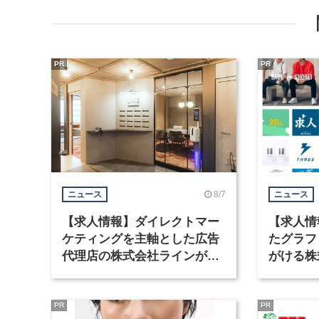
PR
PR
8/7
ニュース
ニュース
【求人情報】ダイレクトマー
【求人情
ケティングを主軸とした広告
たグラフ
代理店の株式会社ラインが、
がける株
グラフィックデザイナーを募
ラフィッ
集
PR
PR