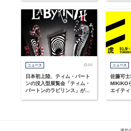
集
8/6
ニュース
ニュース
日本初上陸、ティム・バート
佐藤可士
ンの没入型展覧会「ティム・
MIKI
バートンのラビリンス」が東
エイティ
京・豊洲で開催
「虎ノ門
催
運営