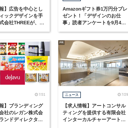
報】広告を中心とし
Amazonギフト券1万円分プレ
ィックデザインを手
ゼント！「デザインのお仕
式会社THREEが、グ
事」読者アンケートを9月4日
クデザイナーを募集
まで実施中！
PR
7/31
7/2
ニュース
報】ブランディング
【求人情報】アートコンサル
会社のレガン株式会
ティングを提供する有限会社
ランドディレクター
インターカルチャーアート
種を募集
が、インテリアデザイナーな