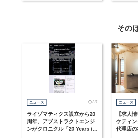
その
PR
8/7
ニュース
ニュース
ライゾマティクス設立から20
【求人情
周年、アブストラクトエンジ
ケティン
ンがクロニクル「20 Years in
代理店の
Motion」を公開
グラフィ