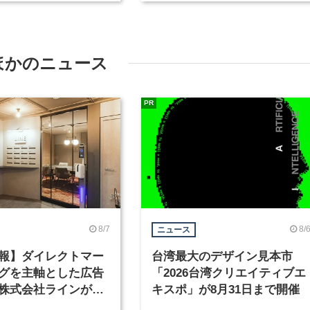
ど2職種を募集
ほかのニュース
PR
8/7
8/
ニュース
報】ダイレクトマー
台湾最大のデザイン見本市
グを主軸とした広告
「2026台湾クリエイティブエ
株式会社ラインが、
キスポ」が8月31日まで開催
ックデザイナーを募