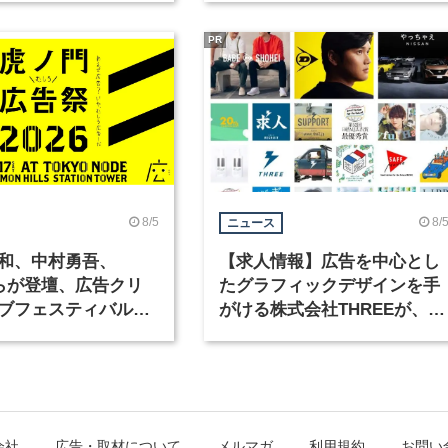
PR
8/5
8/
ニュース
和、中村勇吾、
【求人情報】広告を中心とし
KOらが登壇、広告クリ
たグラフィックデザインを手
ブフェスティバル
がける株式会社THREEが、グ
広告祭」の第2回が開
ラフィックデザイナーを募集
会社
広告・取材について
メルマガ
利用規約
お問い