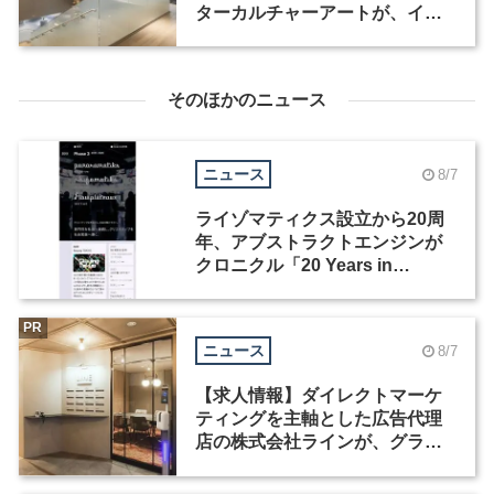
ターカルチャーアートが、イン
テリアデザイナーなど2職種を募
集
そのほかのニュース
ニュース
8/7
ライゾマティクス設立から20周
年、アブストラクトエンジンが
クロニクル「20 Years in
Motion」を公開
PR
ニュース
8/7
【求人情報】ダイレクトマーケ
ティングを主軸とした広告代理
店の株式会社ラインが、グラフ
ィックデザイナーを募集