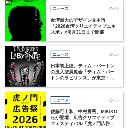
PR
ニュース
8/6
台湾最大のデザイン見本市
「2026台湾クリエイティブエキ
スポ」が8月31日まで開催
ニュース
8/6
日本初上陸、ティム・バートン
の没入型展覧会「ティム・バー
トンのラビリンス」が東京・豊
洲で開催
ニュース
8/5
佐藤可士和、中村勇吾、MIKIKO
らが登壇、広告クリエイティブ
フェスティバル「虎ノ門広告