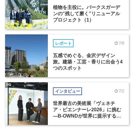
植物を主役に。パークスガーデ
ンの“残して磨く”リニューアル
プロジェクト（1）
レポート
7/8
五感でめぐる、金沢デザイン
旅。建築・工芸・香りに出会う4
つのスポット
PR
インタビュー
7/2
世界最古の美術展「ヴェネチ
ア・ビエンナーレ2026」に挑む
―B-OWNDが世界に提示する美
の基準とは？（前編）