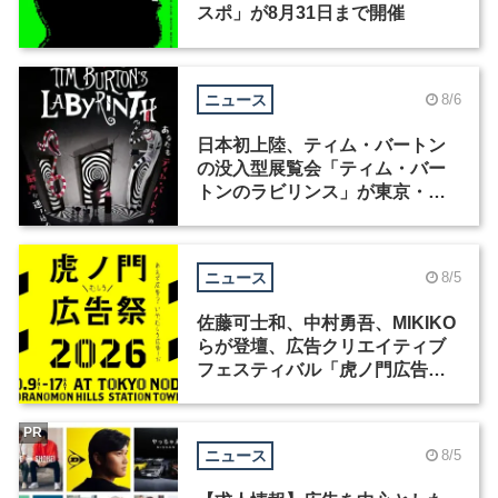
スポ」が8月31日まで開催
ニュース
8/6
日本初上陸、ティム・バートン
の没入型展覧会「ティム・バー
トンのラビリンス」が東京・豊
洲で開催
ニュース
8/5
佐藤可士和、中村勇吾、MIKIKO
らが登壇、広告クリエイティブ
フェスティバル「虎ノ門広告
祭」の第2回が開催
PR
ニュース
8/5