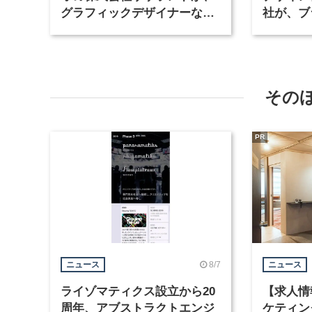
グラフィックデザイナーなど2
社が、ブ
職種を募集
など3職
その
PR
8/7
ニュース
ニュース
ライゾマティクス設立から20
【求人情
周年、アブストラクトエンジ
ケティン