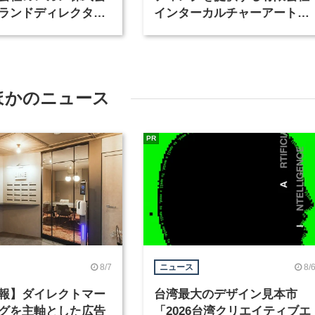
ランドディレクター
インターカルチャーアート
種を募集
が、インテリアデザイナーな
ど2職種を募集
ほかのニュース
PR
8/7
8/
ニュース
報】ダイレクトマー
台湾最大のデザイン見本市
グを主軸とした広告
「2026台湾クリエイティブエ