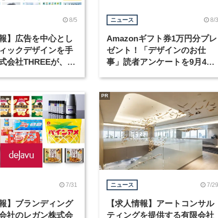
8/5
8/
ニュース
報】広告を中心とし
Amazonギフト券1万円分プレ
ィックデザインを手
ゼント！「デザインのお仕
式会社THREEが、グ
事」読者アンケートを9月4日
クデザイナーを募集
まで実施中！
PR
7/31
7/2
ニュース
報】ブランディング
【求人情報】アートコンサル
会社のレガン株式会
ティングを提供する有限会社