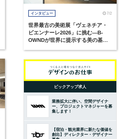
3
7/2
インタビュー
世界最古の美術展「ヴェネチア・
ビエンナーレ2026」に挑む―B-
OWNDが世界に提示する美の基準
とは？（前編）
ピックアップ求人
業務拡大に伴い、空間デザイナ
ー、プロジェクトマネジャーを募
集します！
9
【宿泊・観光業界に新たな価値を
創出】ディレクター・デザイナー