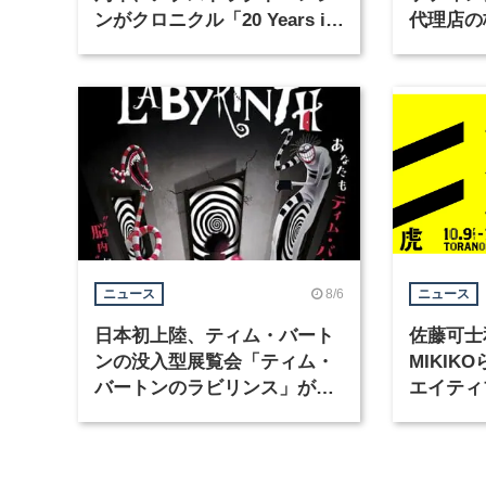
ンがクロニクル「20 Years in
代理店の
Motion」を公開
グラフィ
集
8/6
ニュース
ニュース
日本初上陸、ティム・バート
佐藤可士
ンの没入型展覧会「ティム・
MIKI
バートンのラビリンス」が東
エイティ
京・豊洲で開催
「虎ノ門
催