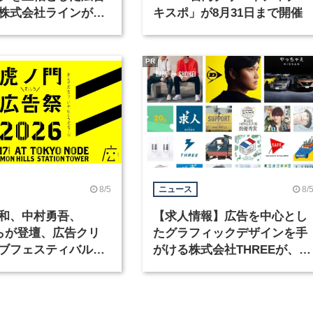
株式会社ラインが、
キスポ」が8月31日まで開催
ックデザイナーを募
PR
8/5
8/
ニュース
和、中村勇吾、
【求人情報】広告を中心とし
KOらが登壇、広告クリ
たグラフィックデザインを手
ブフェスティバル
がける株式会社THREEが、グ
広告祭」の第2回が開
ラフィックデザイナーを募集