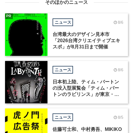
そのほかのニュース
PR
ニュース
8/6
台湾最大のデザイン見本市
「2026台湾クリエイティブエキ
スポ」が8月31日まで開催
ニュース
8/6
日本初上陸、ティム・バートン
の没入型展覧会「ティム・バー
トンのラビリンス」が東京・豊
洲で開催
ニュース
8/5
佐藤可士和、中村勇吾、MIKIKO