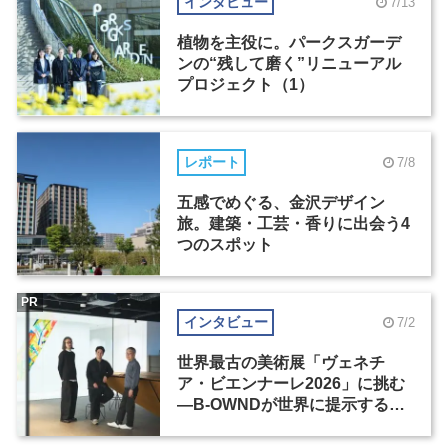
インタビュー
7/13
植物を主役に。パークスガーデ
ンの“残して磨く”リニューアル
プロジェクト（1）
レポート
7/8
五感でめぐる、金沢デザイン
旅。建築・工芸・香りに出会う4
つのスポット
PR
インタビュー
7/2
世界最古の美術展「ヴェネチ
ア・ビエンナーレ2026」に挑む
―B-OWNDが世界に提示する美
の基準とは？（前編）