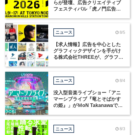
らが登壇、広告クリエイティブ
フェスティバル「虎ノ門広告
祭」の第2回が開催
PR
ニュース
8/5
【求人情報】広告を中心とした
グラフィックデザインを手がけ
る株式会社THREEが、グラフィ
ックデザイナーを募集
ニュース
8/4
没入型音楽ライブショー「アニ
マーシブライブ『竜とそばかす
の姫』」がＭoN Takanawaで開
催
ニュース
8/3