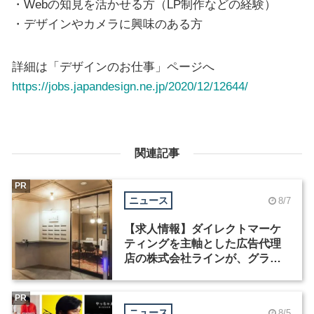
・Webの知見を活かせる方（LP制作などの経験）
・デザインやカメラに興味のある方
詳細は「デザインのお仕事」ページへ
https://jobs.japandesign.ne.jp/2020/12/12644/
関連記事
PR
ニュース
8/7
【求人情報】ダイレクトマーケ
ティングを主軸とした広告代理
店の株式会社ラインが、グラフ
ィックデザイナーを募集
PR
ニュース
8/5