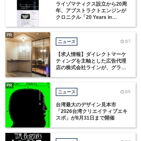
ライゾマティクス設立から20周
年、アブストラクトエンジンが
クロニクル「20 Years in
Motion」を公開
PR
ニュース
8/7
【求人情報】ダイレクトマーケ
ティングを主軸とした広告代理
店の株式会社ラインが、グラフ
ィックデザイナーを募集
PR
ニュース
8/6
台湾最大のデザイン見本市
「2026台湾クリエイティブエキ
スポ」が8月31日まで開催