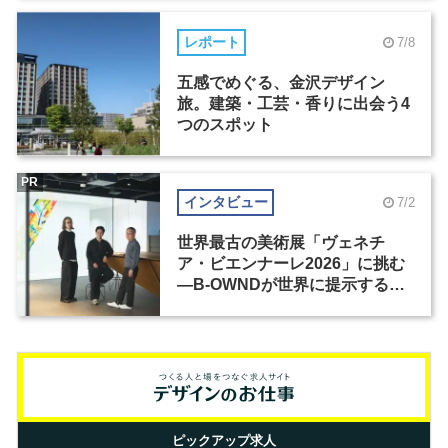
レポート
7/8
五感でめぐる、金沢デザイン
旅。建築・工芸・香りに出会う4
つのスポット
PR
インタビュー
7/2
世界最古の美術展「ヴェネチ
ア・ビエンナーレ2026」に挑む
―B-OWNDが世界に提示する美
の基準とは？（前編）
ピックアップ求人