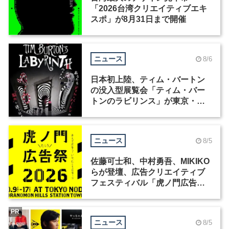
「2026台湾クリエイティブエキ
スポ」が8月31日まで開催
ニュース
8/6
日本初上陸、ティム・バートン
の没入型展覧会「ティム・バー
トンのラビリンス」が東京・豊
洲で開催
ニュース
8/5
佐藤可士和、中村勇吾、MIKIKO
らが登壇、広告クリエイティブ
フェスティバル「虎ノ門広告
祭」の第2回が開催
PR
ニュース
8/5