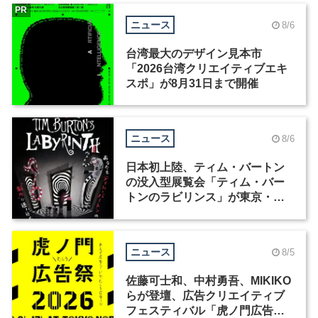
PR
ニュース
8/6
台湾最大のデザイン見本市
「2026台湾クリエイティブエキ
スポ」が8月31日まで開催
ニュース
8/6
日本初上陸、ティム・バートン
の没入型展覧会「ティム・バー
トンのラビリンス」が東京・豊
洲で開催
ニュース
8/5
佐藤可士和、中村勇吾、MIKIKO
らが登壇、広告クリエイティブ
フェスティバル「虎ノ門広告