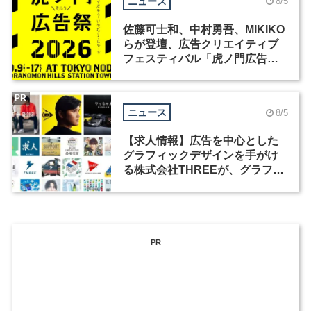
ニュース
8/5
佐藤可士和、中村勇吾、MIKIKO
らが登壇、広告クリエイティブ
フェスティバル「虎ノ門広告
祭」の第2回が開催
PR
ニュース
8/5
【求人情報】広告を中心とした
グラフィックデザインを手がけ
る株式会社THREEが、グラフィ
ックデザイナーを募集
PR