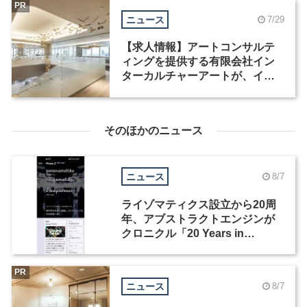
PR
ニュース
7/29
【求人情報】アートコンサルテ
ィングを提供する有限会社イン
ターカルチャーアートが、イン
テリアデザイナーなど2職種を募
集
そのほかのニュース
ニュース
8/7
ライゾマティクス設立から20周
年、アブストラクトエンジンが
クロニクル「20 Years in
Motion」を公開
PR
ニュース
8/7