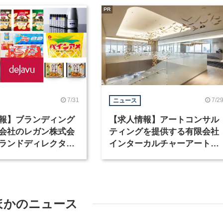
PR
7/31
7/2
ニュース
報】ブランディング
【求人情報】アートコンサル
会社のレガン株式会
ティングを提供する有限会社
ランドディレクター
インターカルチャーアート
種を募集
が、インテリアデザイナーな
ど2職種を募集
ほかのニュース