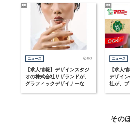
PR
PR
8/3
ニュース
ニュース
【求人情報】デザインスタジ
【求人情
オの株式会社サザランドが、
デザイン
グラフィックデザイナーなど2
社が、ブ
職種を募集
など3職
その