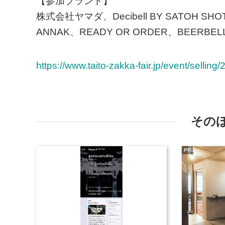
【参加ブランド】
株式会社ヤマダ、Decibell BY SATOH SHOT
ANNAK、READY OR ORDER、BEERBELLY
https://www.taito-zakka-fair.jp/event/selling
その
PR