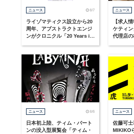
8/7
ニュース
ニュース
ライゾマティクス設立から20
【求人情
周年、アブストラクトエンジ
ケティン
ンがクロニクル「20 Years in
代理店の
Motion」を公開
グラフィ
集
8/6
ニュース
ニュース
日本初上陸、ティム・バート
佐藤可士
ンの没入型展覧会「ティム・
MIKI