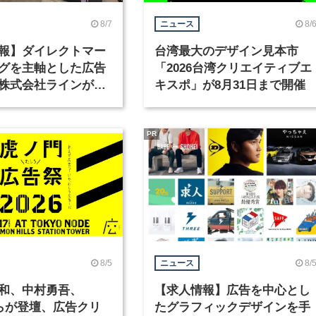
8/7
8/
ニュース
報】ダイレクトマー
台湾最大のデザイン見本市
グを主軸とした広告
「2026台湾クリエイティブエ
株式会社ラインが、
キスポ」が8月31日まで開催
ックデザイナーを募
PR
8/5
8/
ニュース
和、中村勇吾、
【求人情報】広告を中心とし
KOらが登壇、広告クリ
たグラフィックデザインを手