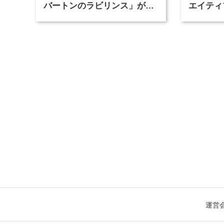
バートンのラビリンス」が東
エイティ
京・豊洲で開催
「虎ノ門
催
運営