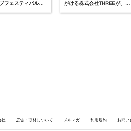
ブフェスティバル
がける株式会社THREEが、グ
広告祭」の第2回が開
ラフィックデザイナーを募集
会社
広告・取材について
メルマガ
利用規約
お問い