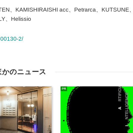
EN、KAMISHIRAISHI acc、Petrarca、KUTSUNE
、Helissio
/200130-2/
ほかのニュース
PR