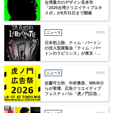
台湾最大のデザイン見本市
「2026台湾クリエイティブエキ
スポ」が8月31日まで開催
ニュース
8/6
日本初上陸、ティム・バートン
の没入型展覧会「ティム・バー
トンのラビリンス」が東京・豊
洲で開催
ニュース
8/5
佐藤可士和、中村勇吾、MIKIKO
らが登壇、広告クリエイティブ
フェスティバル「虎ノ門広告
祭」の第2回が開催
PR