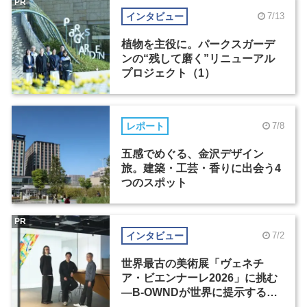
PR
インタビュー
7/13
植物を主役に。パークスガーデ
ンの“残して磨く”リニューアル
プロジェクト（1）
レポート
7/8
五感でめぐる、金沢デザイン
旅。建築・工芸・香りに出会う4
つのスポット
PR
インタビュー
7/2
世界最古の美術展「ヴェネチ
ア・ビエンナーレ2026」に挑む
―B-OWNDが世界に提示する美
の基準とは？（前編）