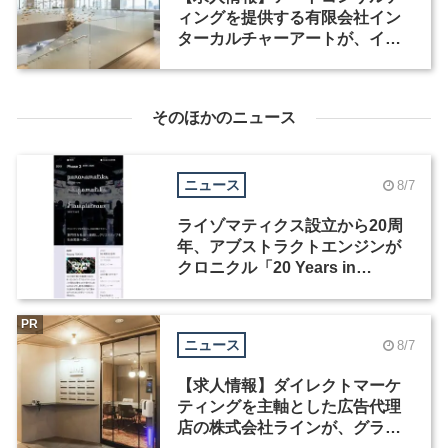
ィングを提供する有限会社イン
ターカルチャーアートが、イン
テリアデザイナーなど2職種を募
集
そのほかのニュース
ニュース
8/7
ライゾマティクス設立から20周
年、アブストラクトエンジンが
クロニクル「20 Years in
Motion」を公開
PR
ニュース
8/7
【求人情報】ダイレクトマーケ
ティングを主軸とした広告代理
店の株式会社ラインが、グラフ