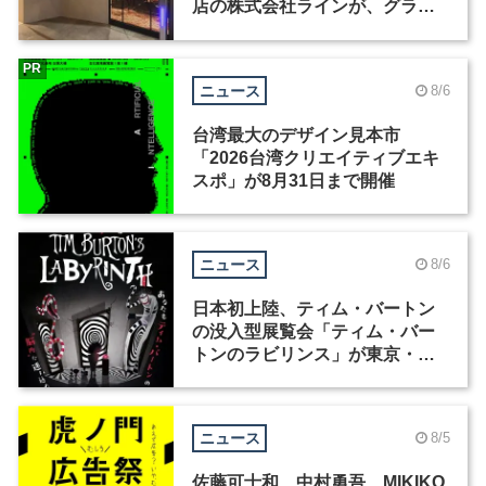
店の株式会社ラインが、グラフ
ィックデザイナーを募集
PR
ニュース
8/6
台湾最大のデザイン見本市
「2026台湾クリエイティブエキ
スポ」が8月31日まで開催
ニュース
8/6
日本初上陸、ティム・バートン
の没入型展覧会「ティム・バー
トンのラビリンス」が東京・豊
洲で開催
ニュース
8/5
佐藤可士和、中村勇吾、MIKIKO