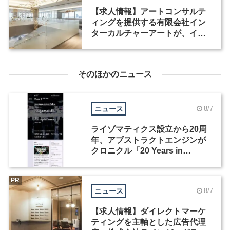
【求人情報】アートコンサルテ
ィングを提供する有限会社イン
ターカルチャーアートが、イン
テリアデザイナーなど2職種を募
集
そのほかのニュース
ニュース
8/7
ライゾマティクス設立から20周
年、アブストラクトエンジンが
クロニクル「20 Years in
Motion」を公開
PR
ニュース
8/7
【求人情報】ダイレクトマーケ
ティングを主軸とした広告代理