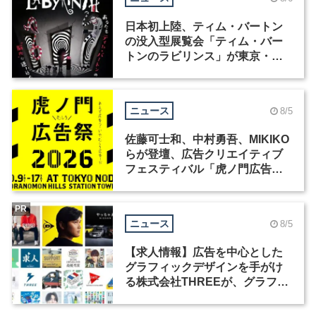
日本初上陸、ティム・バートン
の没入型展覧会「ティム・バー
トンのラビリンス」が東京・豊
洲で開催
ニュース
8/5
佐藤可士和、中村勇吾、MIKIKO
らが登壇、広告クリエイティブ
フェスティバル「虎ノ門広告
祭」の第2回が開催
PR
ニュース
8/5
【求人情報】広告を中心とした
グラフィックデザインを手がけ
る株式会社THREEが、グラフィ
ックデザイナーを募集