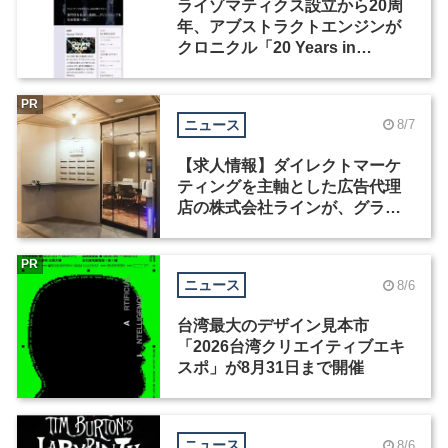
ライゾマティクス設立から20周
年、アブストラクトエンジンが
クロニクル「20 Years in
Motion」を公開
PR
ニュース
8/7
【求人情報】ダイレクトマーケ
ティングを主軸とした広告代理
店の株式会社ラインが、グラフ
ィックデザイナーを募集
PR
ニュース
8/6
台湾最大のデザイン見本市
「2026台湾クリエイティブエキ
スポ」が8月31日まで開催
ニュース
8/6