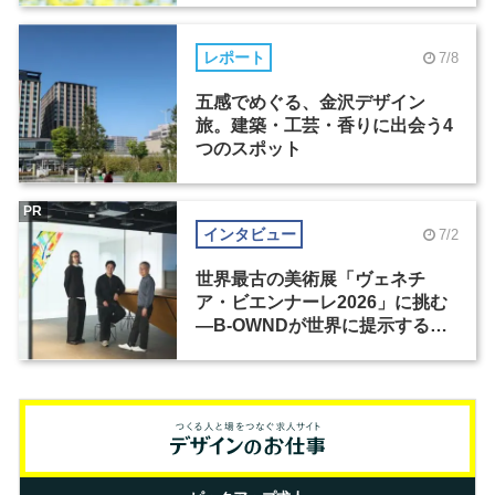
レポート
7/8
五感でめぐる、金沢デザイン
旅。建築・工芸・香りに出会う4
つのスポット
PR
インタビュー
7/2
世界最古の美術展「ヴェネチ
ア・ビエンナーレ2026」に挑む
―B-OWNDが世界に提示する美
の基準とは？（前編）