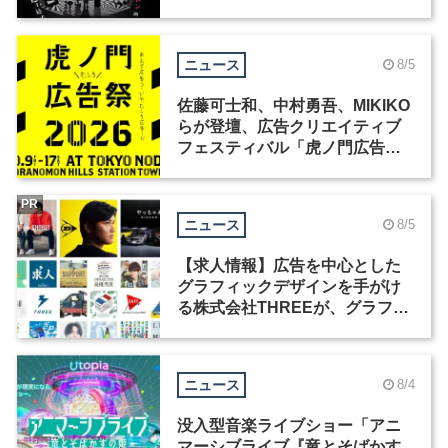
洲で開催
ニュース
8/5
佐藤可士和、中村勇吾、MIKIKO
らが登壇、広告クリエイティブ
フェスティバル「虎ノ門広告
祭」の第2回が開催
PR
ニュース
8/5
【求人情報】広告を中心とした
グラフィックデザインを手がけ
る株式会社THREEが、グラフィ
ックデザイナーを募集
ニュース
8/4
没入型音楽ライブショー「アニ
マーシブライブ『竜とそばかす