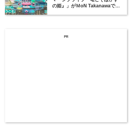
の姫』」がＭoN Takanawaで開
催
PR