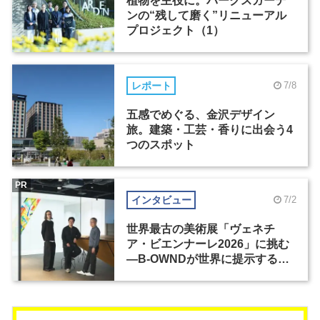
植物を主役に。パークスガーデ
ンの“残して磨く”リニューアル
プロジェクト（1）
レポート
7/8
五感でめぐる、金沢デザイン
旅。建築・工芸・香りに出会う4
つのスポット
PR
インタビュー
7/2
世界最古の美術展「ヴェネチ
ア・ビエンナーレ2026」に挑む
―B-OWNDが世界に提示する美
の基準とは？（前編）