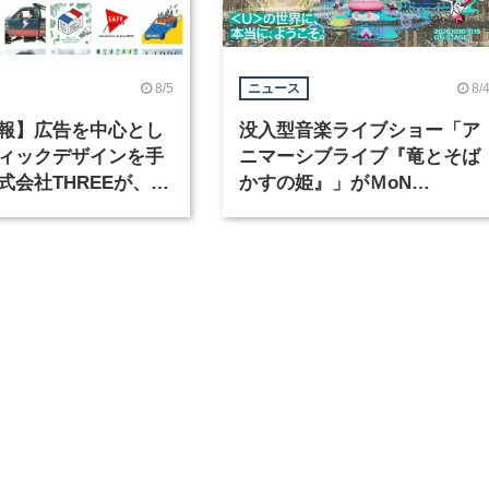
8/5
8/
ニュース
報】広告を中心とし
没入型音楽ライブショー「ア
ィックデザインを手
ニマーシブライブ『竜とそば
式会社THREEが、グ
かすの姫』」がＭoN
クデザイナーを募集
Takanawaで開催