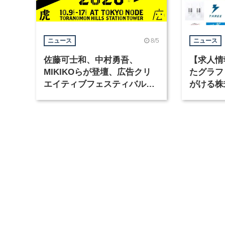
8/5
ニュース
ニュース
佐藤可士和、中村勇吾、
【求人情
MIKIKOらが登壇、広告クリ
たグラフ
エイティブフェスティバル
がける株
「虎ノ門広告祭」の第2回が開
ラフィッ
催