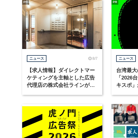
PR
PR
8/7
ニュース
ニュース
【求人情報】ダイレクトマー
台湾最大
ケティングを主軸とした広告
「202
代理店の株式会社ラインが、
キスポ」
グラフィックデザイナーを募
集
PR