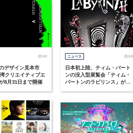
8/6
8/
ニュース
のデザイン見本市
日本初上陸、ティム・バート
6台湾クリエイティブエ
ンの没入型展覧会「ティム・
が8月31日まで開催
バートンのラビリンス」が東
京・豊洲で開催