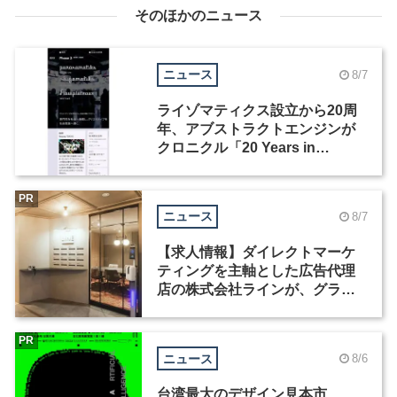
そのほかのニュース
ニュース
8/7
ライゾマティクス設立から20周
年、アブストラクトエンジンが
クロニクル「20 Years in
Motion」を公開
PR
ニュース
8/7
【求人情報】ダイレクトマーケ
ティングを主軸とした広告代理
店の株式会社ラインが、グラフ
ィックデザイナーを募集
PR
ニュース
8/6
台湾最大のデザイン見本市