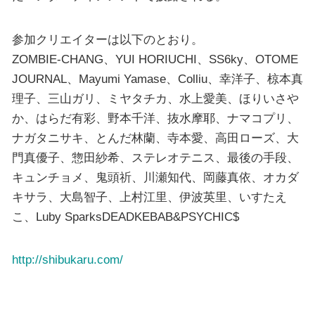
参加クリエイターは以下のとおり。
ZOMBIE-CHANG、YUI HORIUCHI、SS6ky、OTOME
JOURNAL、Mayumi Yamase、Colliu、幸洋子、椋本真
理子、三山ガリ、ミヤタチカ、水上愛美、ほりいさや
か、はらだ有彩、野本千洋、抜水摩耶、ナマコプリ、
ナガタニサキ、とんだ林蘭、寺本愛、高田ローズ、大
門真優子、惣田紗希、ステレオテニス、最後の手段、
キュンチョメ、鬼頭祈、川瀬知代、岡藤真依、オカダ
キサラ、大島智子、上村江里、伊波英里、いすたえ
こ、Luby SparksDEADKEBAB&PSYCHIC$
http://shibukaru.com/