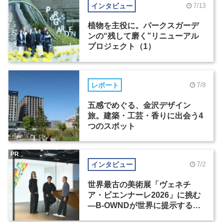
インタビュー
7/13
植物を主役に。パークスガーデ
ンの“残して磨く”リニューアル
プロジェクト（1）
レポート
7/8
五感でめぐる、金沢デザイン
旅。建築・工芸・香りに出会う4
つのスポット
PR
インタビュー
7/2
世界最古の美術展「ヴェネチ
ア・ビエンナーレ2026」に挑む
―B-OWNDが世界に提示する美
の基準とは？（前編）