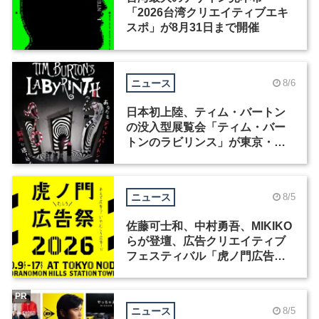
「2026台湾クリエイティブエキ
スポ」が8月31日まで開催
ニュース
8/6
日本初上陸、ティム・バートン
の没入型展覧会「ティム・バー
トンのラビリンス」が東京・豊
洲で開催
ニュース
8/5
佐藤可士和、中村勇吾、MIKIKO
らが登壇、広告クリエイティブ
フェスティバル「虎ノ門広告
祭」の第2回が開催
PR
ニュース
8/5