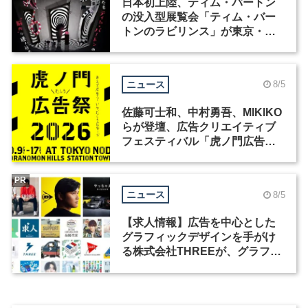
日本初上陸、ティム・バートン
の没入型展覧会「ティム・バー
トンのラビリンス」が東京・豊
洲で開催
ニュース
8/5
佐藤可士和、中村勇吾、MIKIKO
らが登壇、広告クリエイティブ
フェスティバル「虎ノ門広告
祭」の第2回が開催
PR
ニュース
8/5
【求人情報】広告を中心とした
グラフィックデザインを手がけ
る株式会社THREEが、グラフィ
ックデザイナーを募集