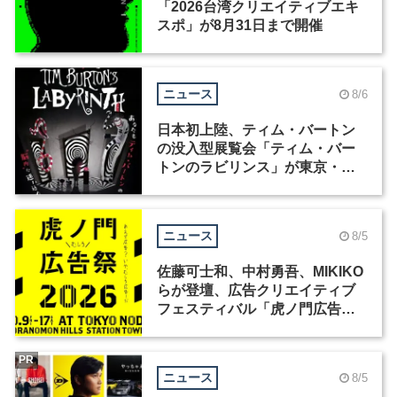
「2026台湾クリエイティブエキ
スポ」が8月31日まで開催
ニュース
8/6
日本初上陸、ティム・バートン
の没入型展覧会「ティム・バー
トンのラビリンス」が東京・豊
洲で開催
ニュース
8/5
佐藤可士和、中村勇吾、MIKIKO
らが登壇、広告クリエイティブ
フェスティバル「虎ノ門広告
祭」の第2回が開催
PR
ニュース
8/5