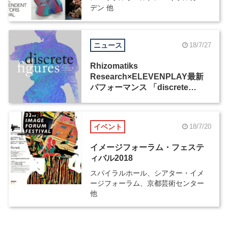
デン 他
ニュース
18/7/27
Rhizomatiks
Research×ELEVENPLAY最新
パフォーマンス 「discrete
figures」、待望の日本初公演が
スパイラルホールで8月31日から
3日間にわたって開催
イベント
18/7/20
イメージフォーラム・フェステ
ィバル2018
スパイラルホール、シアター・イメ
ージフォーラム、京都芸術センター
他