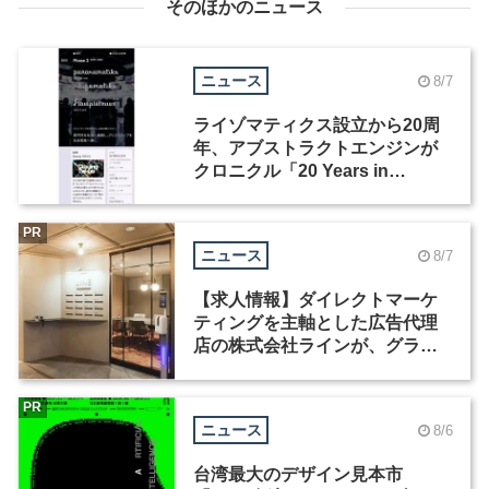
そのほかのニュース
ニュース
8/7
ライゾマティクス設立から20周
年、アブストラクトエンジンが
クロニクル「20 Years in
Motion」を公開
PR
ニュース
8/7
【求人情報】ダイレクトマーケ
ティングを主軸とした広告代理
店の株式会社ラインが、グラフ
ィックデザイナーを募集
PR
ニュース
8/6
台湾最大のデザイン見本市