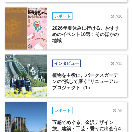
レポート
7/16
2026年夏休みに行ける、おすす
めのイベント10選：そのほかの
地域
PR
インタビュー
7/13
植物を主役に。パークスガーデ
ンの“残して磨く”リニューアル
プロジェクト（1）
レポート
7/8
五感でめぐる、金沢デザイン
旅。建築・工芸・香りに出会う4