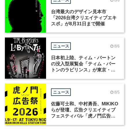
ニュース
8/6
台湾最大のデザイン見本市
「2026台湾クリエイティブエキ
スポ」が8月31日まで開催
ニュース
8/6
日本初上陸、ティム・バートン
の没入型展覧会「ティム・バー
トンのラビリンス」が東京・豊
洲で開催
ニュース
8/5
佐藤可士和、中村勇吾、MIKIKO
らが登壇、広告クリエイティブ
フェスティバル「虎ノ門広告
祭」の第2回が開催