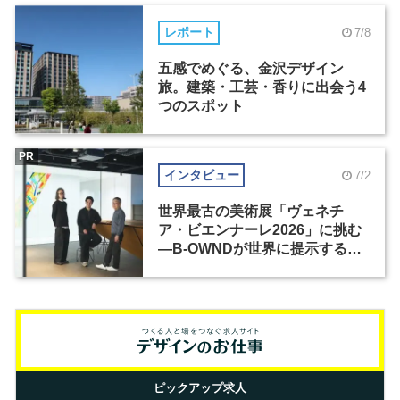
レポート
7/8
五感でめぐる、金沢デザイン
旅。建築・工芸・香りに出会う4
つのスポット
PR
インタビュー
7/2
世界最古の美術展「ヴェネチ
ア・ビエンナーレ2026」に挑む
―B-OWNDが世界に提示する美
の基準とは？（前編）
ピックアップ求人