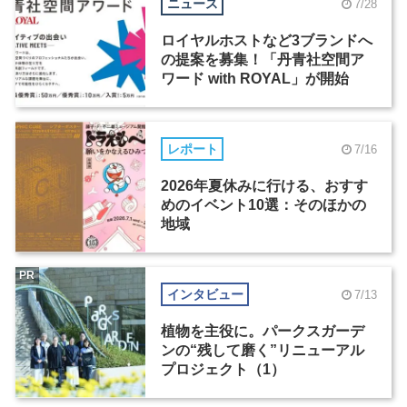
ニュース
7/28
ロイヤルホストなど3ブランドへ
の提案を募集！「丹青社空間ア
ワード with ROYAL」が開始
レポート
7/16
2026年夏休みに行ける、おすす
めのイベント10選：そのほかの
地域
PR
インタビュー
7/13
植物を主役に。パークスガーデ
ンの“残して磨く”リニューアル
プロジェクト（1）