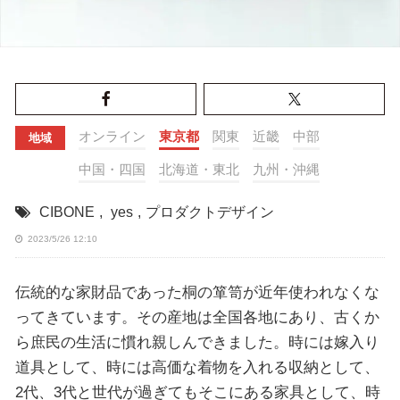
オンライン
東京都
関東
近畿
中部
地域
中国・四国
北海道・東北
九州・沖縄
CIBONE
,
yes
,
プロダクトデザイン
2023/5/26 12:10
伝統的な家財品であった桐の箪笥が近年使われなくな
ってきています。その産地は全国各地にあり、古くか
ら庶民の生活に慣れ親しんできました。時には嫁入り
道具として、時には高価な着物を入れる収納として、
2代、3代と世代が過ぎてもそこにある家具として、時