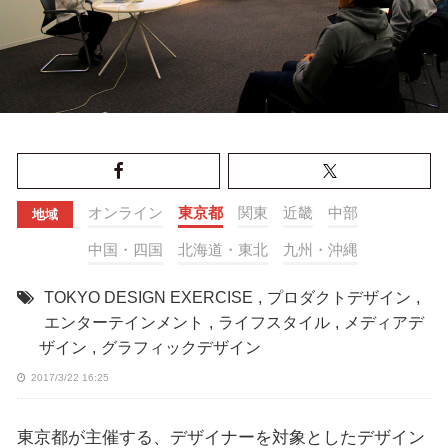
オンライン
東京都
関東
近畿
中部
地域
中国・四国
北海道・東北
九州・沖縄
TOKYO DESIGN EXERCISE
,
プロダクトデザイン
,
エンターテインメント
,
ライフスタイル
,
メディアデ
ザイン
,
グラフィックデザイン
2017/3/22 16:25
東京都が主催する、デザイナーを対象としたデザイン