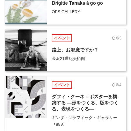
Brigitte Tanaka ā go go
OFS GALLERY
イベント
8/5
路上、お邪魔ですか？
金沢21世紀美術館
イベント
8/4
ダフィ・クーネ：ポスターを構
築する ―形をつくる、版をつく
る、表現をつくる―
ギンザ・グラフィック・ギャラリー
（ggg）