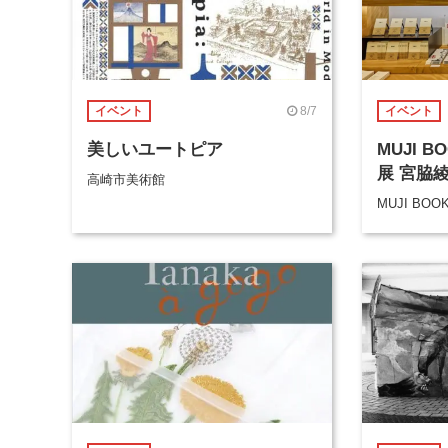
8/7
イベント
イベント
美しいユートピア
MUJI 
展 宮脇
高崎市美術館
MUJI BOO