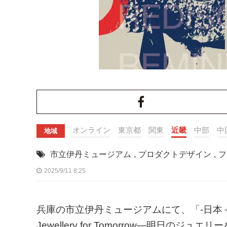
オンライン
東京都
関東
近畿
中部
中
地域
市立伊丹ミュージアム
,
プロダクトデザイン
,
フ
2025/9/11 8:25
兵庫の市立伊丹ミュージアムにて、「-日本＋ノルウェ
Jewellery for Tomorrow―明日のジ