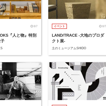
8/7
8/
イベント
BOOKS『人と物』特別
LAND/TRACE -大地のプロダ
綾子
クト展-
KS
土のミュージアムSHIDO