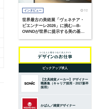
7/2
インタビュー
世界最古の美術展「ヴェネチア・
ビエンナーレ2026」に挑む―B-
OWNDが世界に提示する美の基準
とは？（前編）
ピックアップ求人
【文具雑貨メーカー】デザイナー
職募集（キャリア採用・2027新卒
採用）
かばん／雑貨デザイナー