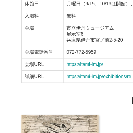
休館日
月曜日（9/15、10/13は開館）、
入場料
無料
会場
市立伊丹ミュージアム
展示室6
兵庫県伊丹市宮ノ前2-5-20
会場電話番号
072-772-5959
会場URL
https://itami-im.jp/
詳細URL
https://itami-im.jp/exhibitions/r