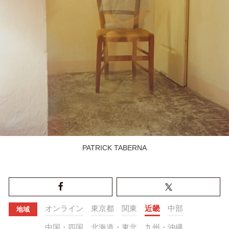
PATRICK TABERNA
オンライン
東京都
関東
近畿
中部
地域
中国・四国
北海道・東北
九州・沖縄