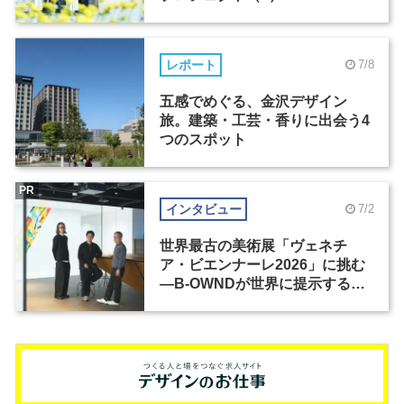
レポート
7/8
五感でめぐる、金沢デザイン
旅。建築・工芸・香りに出会う4
つのスポット
PR
インタビュー
7/2
世界最古の美術展「ヴェネチ
ア・ビエンナーレ2026」に挑む
―B-OWNDが世界に提示する美
の基準とは？（前編）