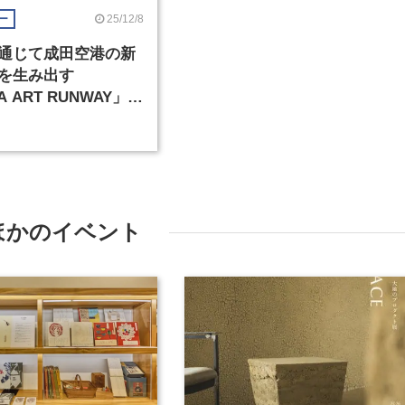
25/12/8
ー
通じて成田空港の新
を生み出す
A ART RUNWAY」
に残る場所”を目指し
ほかのイベント