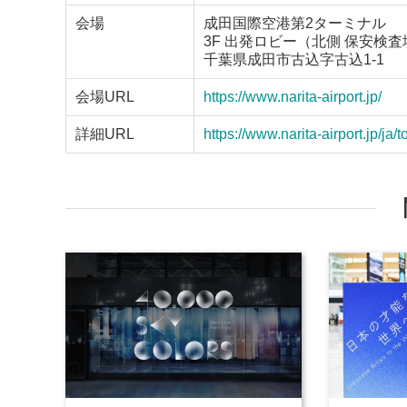
会場
成田国際空港第2ターミナル
3F 出発ロビー（北側 保安検
千葉県成田市古込字古込1-1
会場URL
https://www.narita-airport.jp/
詳細URL
https://www.narita-airport.jp/ja