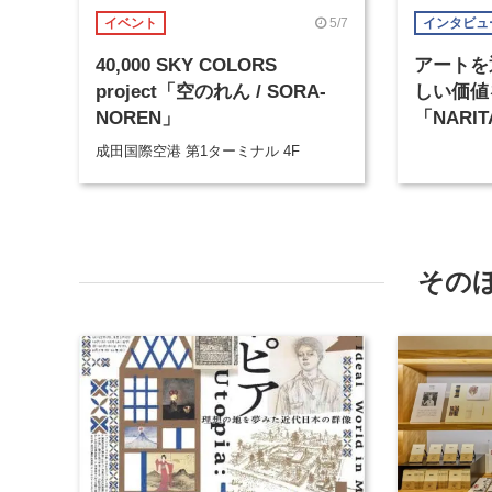
5/7
イベント
インタビュ
40,000 SKY COLORS
アートを
project「空のれん / SORA-
しい価値
NOREN」
「NARIT
―“記憶
成田国際空港 第1ターミナル 4F
て
その