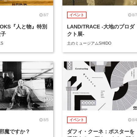
8/7
8/
イベント
BOOKS『人と物』特別
LAND/TRACE -大地のプロダ
綾子
クト展-
KS
土のミュージアムSHIDO
8/5
8/
イベント
邪魔ですか？
ダフィ・クーネ：ポスターを