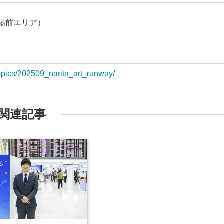
査場前エリア）
/topics/202509_narita_art_runway/
関連記事