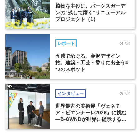
植物を主役に。パークスガーデ
ンの“残して磨く”リニューアル
プロジェクト（1）
レポート
7/8
五感でめぐる、金沢デザイン
旅。建築・工芸・香りに出会う4
つのスポット
PR
インタビュー
7/2
世界最古の美術展「ヴェネチ
ア・ビエンナーレ2026」に挑む
―B-OWNDが世界に提示する美
の基準とは？（前編）