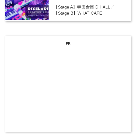
【Stage A】寺田倉庫 D HALL／
【Stage B】WHAT CAFE
PR