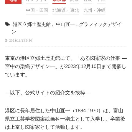
中国・四国
北海道・東北
九州・沖縄
港区立郷土歴史館
,
中山冝一
,
グラフィックデザイ
ン
2023/11/13 9:20
東京の港区立郷土歴史館にて、「ある図案家の仕事 ―
宮中の染織デザイン―」が2023年12月10日まで開催し
ています。
—以下、公式サイトの紹介文を抜粋—
港区に長年居住した中山冝一（1884-1970）は、富山
県立工芸学校図案絵画科一期生として入学し、卒業後
は上京し図案家として活動します。