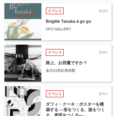
イベント
8/6
Brigitte Tanaka ā go go
OFS GALLERY
イベント
8/5
路上、お邪魔ですか？
金沢21世紀美術館
イベント
8/4
ダフィ・クーネ：ポスターを構
築する ―形をつくる、版をつく
る、表現をつくる―