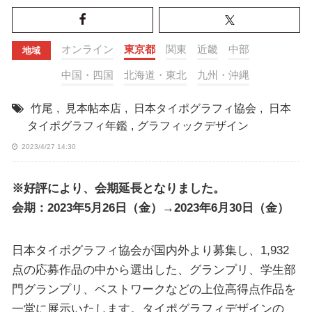
オンライン
東京都
関東
近畿
中部
地域
中国・四国
北海道・東北
九州・沖縄
竹尾
,
見本帖本店
,
日本タイポグラフィ協会
,
日本
タイポグラフィ年鑑
,
グラフィックデザイン
2023/4/27 14:30
※好評により、会期延長となりました。
会期：2023年5月26日（金）→2023年6月30日（金）
日本タイポグラフィ協会が国内外より募集し、1,932
点の応募作品の中から選出した、グランプリ、学生部
門グランプリ、ベストワークなどの上位高得点作品を
一堂に展示いたします。タイポグラフィデザインの