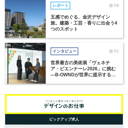
レポート
7/8
五感でめぐる、金沢デザイン
旅。建築・工芸・香りに出会う4
つのスポット
PR
インタビュー
7/2
世界最古の美術展「ヴェネチ
ア・ビエンナーレ2026」に挑む
―B-OWNDが世界に提示する美
の基準とは？（前編）
ピックアップ求人