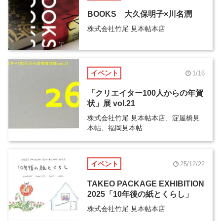
BOOKS 大久保明子×川名潤
株式会社竹尾 見本帖本店
イベント
1/16
「クリエイター100人からの年賀
状」展 vol.21
株式会社竹尾 見本帖本店、淀屋橋見
本帖、福岡見本帖
イベント
25/12/22
TAKEO PACKAGE EXHIBITION
2025「10年後の紙とくらし」
株式会社竹尾 見本帖本店