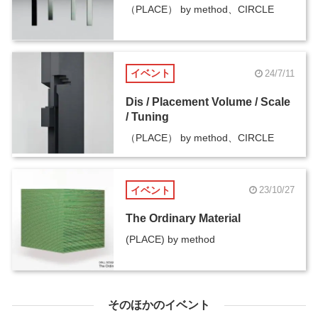
（PLACE） by method、CIRCLE
イベント
24/7/11
Dis / Placement Volume / Scale
/ Tuning
（PLACE） by method、CIRCLE
イベント
23/10/27
The Ordinary Material
(PLACE) by method
そのほかのイベント