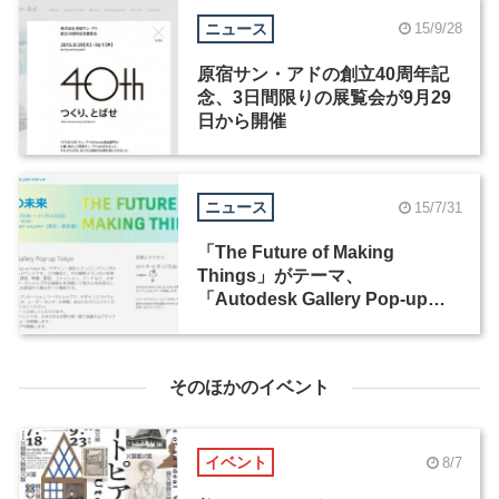
ニュース
15/9/28
原宿サン・アドの創立40周年記
念、3日間限りの展覧会が9月29
日から開催
ニュース
15/7/31
「The Future of Making
Things」がテーマ、
「Autodesk Gallery Pop-up
Tokyo」が表参道で開催[10月23
日－11月8日]
そのほかのイベント
イベント
8/7