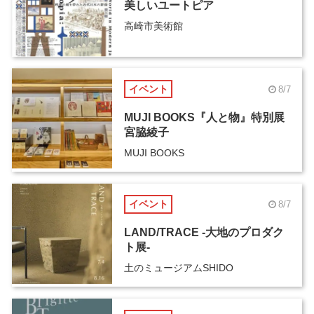
美しいユートピア
高崎市美術館
イベント
8/7
MUJI BOOKS『人と物』特別展
宮脇綾子
MUJI BOOKS
イベント
8/7
LAND/TRACE -大地のプロダク
ト展-
土のミュージアムSHIDO