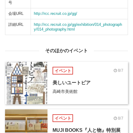
号
会場URL
http://rcc.recruit.co.jp/gg/
詳細URL
http://rcc.recruit.co.jp/gg/exhibition/014_photograph
y/014_photography.html
そのほかのイベント
イベント
8/7
美しいユートピア
高崎市美術館
イベント
8/7
MUJI BOOKS『人と物』特別展