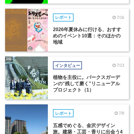
レポート
7/16
2026年夏休みに行ける、おすす
めのイベント10選：そのほかの
地域
PR
インタビュー
7/13
植物を主役に。パークスガーデ
ンの“残して磨く”リニューアル
プロジェクト（1）
レポート
7/8
五感でめぐる、金沢デザイン
旅。建築・工芸・香りに出会う4