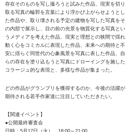
存在そのものを写し撮ろうと試みた作品、現実を切り
取る写真の輪郭を言葉により浮かび上がらせようとし
た作品や、取り壊される予定の建物を写した写真をそ
の内部で展示し、目の前の光景を物質化する写真とい
うメディアを考えた作品、現実と理想との狭間で揺れ
動く心をコミカルに表現した作品、未来への期待と不
安に揺らぐ同世代の心象風景を写真に表した作品、自
らの存在を塗り込もうと写真にドローイングを施した
コラージュ的な表現と、多様な作品が集まった。
どの作品がグランプリを獲得するのか、今後の活躍が
期待される若手作家達に注目していただきたい。
【関連イベント】
●公開最終審査会
日時：5月17日（火） 18:00～21:00