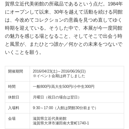
賀県立近代美術館の所蔵品であるという点だ。1984年
にオープンして以来、30年を越えて活動を続ける同館
は、今改めてコレクションの意義を見つめ直してゆく
時期を迎えている。そうした中で、本展が今一度同館
の魅力を感じる場となること、そしてそこで出会う時
と風景が、またひとつ誰か／何かとの未来をつないで
いくことを願う。
開催期間
2016/04/23(土)～2016/06/26(日)
※イベント会期は終了しました
時間
一般800円/高大生500円/小中生300円
休館日
月曜日（祝日の場合は翌日）
入場料
9:30～17:00（入館は閉館30分前まで）
会場
滋賀県立近代美術館
滋賀県大津市瀬田南大萱町1740-1