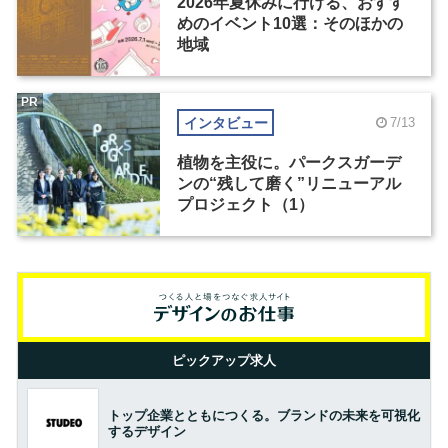
2026年夏休みに行ける、おすす
めのイベント10選：そのほかの
地域
PR
インタビュー
7/13
植物を主役に。パークスガーデ
ンの“残して磨く”リニューアル
プロジェクト（1）
ピックアップ求人
トップ企業とともにつくる。ブランドの未来を可視化
するデザイン