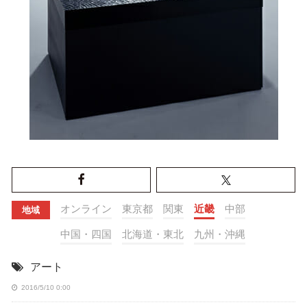
オンライン
東京都
関東
近畿
中部
地域
中国・四国
北海道・東北
九州・沖縄
アート
2016/5/10 0:00