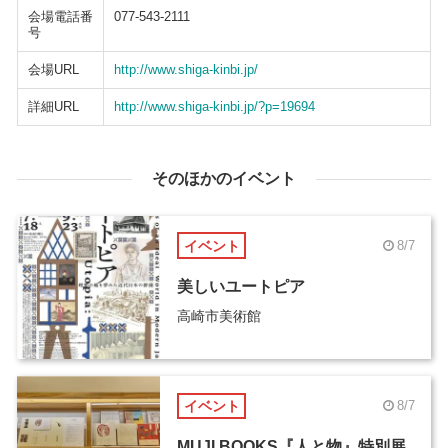
会場電話番
077-543-2111
号
会場URL
http://www.shiga-kinbi.jp/
詳細URL
http://www.shiga-kinbi.jp/?p=19694
そのほかのイベント
イベント
8/7
美しいユートピア
高崎市美術館
イベント
8/7
MUJI BOOKS『人と物』特別展