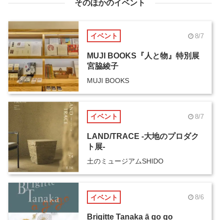
そのほかのイベント
イベント
8/7
MUJI BOOKS『人と物』特別展
宮脇綾子
MUJI BOOKS
イベント
8/7
LAND/TRACE -大地のプロダク
ト展-
土のミュージアムSHIDO
イベント
8/6
Brigitte Tanaka ā go go