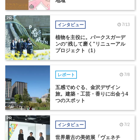
地域
PR
インタビュー
7/13
植物を主役に。パークスガーデ
ンの“残して磨く”リニューアル
プロジェクト（1）
レポート
7/8
五感でめぐる、金沢デザイン
旅。建築・工芸・香りに出会う4
つのスポット
PR
インタビュー
7/2
世界最古の美術展「ヴェネチ