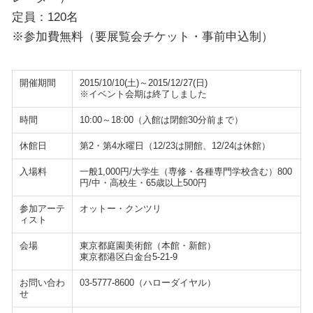
定員：120名
※参加費無料（要展覧会チケット・事前申込制）
開催期間
2015/10/10(土)～2015/12/27(日)
※イベント会期は終了しました
時間
10:00～18:00（入館は閉館30分前まで）
休館日
第2・第4水曜日（12/23は開館、12/24は休館）
入場料
一般1,000円/大学生（専修・各種専門学校含む）800
円/中・高校生・65歳以上500円
参加アーテ
オットー・クンツリ
ィスト
会場
東京都庭園美術館（本館・新館）
東京都港区白金台5-21-9
お問い合わ
03-5777-8600（ハローダイヤル）
せ