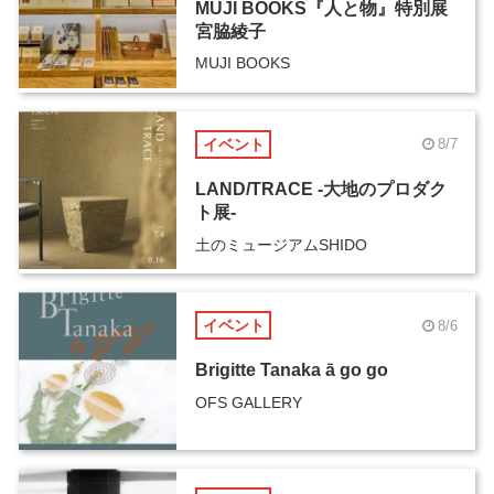
MUJI BOOKS『人と物』特別展
宮脇綾子
MUJI BOOKS
イベント
8/7
LAND/TRACE -大地のプロダク
ト展-
土のミュージアムSHIDO
イベント
8/6
Brigitte Tanaka ā go go
OFS GALLERY