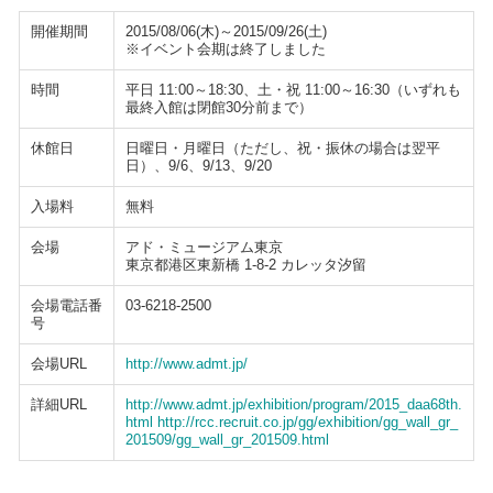
開催期間
2015/08/06(木)～2015/09/26(土)
※イベント会期は終了しました
時間
平日 11:00～18:30、土・祝 11:00～16:30（いずれも
最終入館は閉館30分前まで）
休館日
日曜日・月曜日（ただし、祝・振休の場合は翌平
日）、9/6、9/13、9/20
入場料
無料
会場
アド・ミュージアム東京
東京都港区東新橋 1-8-2 カレッタ汐留
会場電話番
03-6218-2500
号
会場URL
http://www.admt.jp/
詳細URL
http://www.admt.jp/exhibition/program/2015_daa68th.
html http://rcc.recruit.co.jp/gg/exhibition/gg_wall_gr_
201509/gg_wall_gr_201509.html