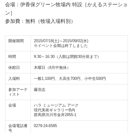
会場：伊香保グリーン牧場内 特設［かえるステーショ
ン］
参加費：無料（牧場入場料別）
開催期間
2015/07/18(土)～2015/09/02(水)
※イベント会期は終了しました
時間
9:30～16:30（入館は閉館30分前まで）
休館日
木曜日（8月中無休）
入場料
一般1,100円、大高生700円、小中生500円
参加アーテ
藤浩志
ィスト
会場
ハラ ミュージアム アーク
現代美術ギャラリーB内
群馬県渋川市金井2855-1
会場電話番
0279-24-6585
号