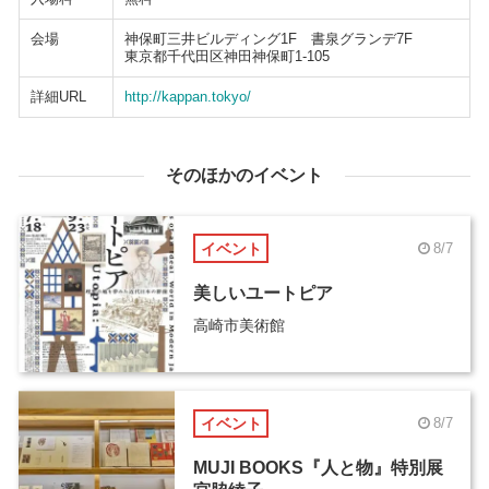
会場
神保町三井ビルディング1F 書泉グランデ7F
東京都千代田区神田神保町1-105
詳細URL
http://kappan.tokyo/
そのほかのイベント
イベント
8/7
美しいユートピア
高崎市美術館
イベント
8/7
MUJI BOOKS『人と物』特別展