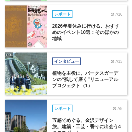
レポート
7/16
2026年夏休みに行ける、おすす
めのイベント10選：そのほかの
地域
PR
インタビュー
7/13
植物を主役に。パークスガーデ
ンの“残して磨く”リニューアル
プロジェクト（1）
レポート
7/8
五感でめぐる、金沢デザイン
旅。建築・工芸・香りに出会う4