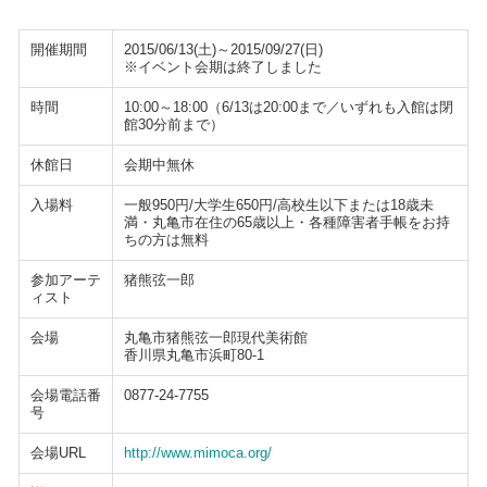
開催期間
2015/06/13(土)～2015/09/27(日)
※イベント会期は終了しました
時間
10:00～18:00（6/13は20:00まで／いずれも入館は閉
館30分前まで）
休館日
会期中無休
入場料
一般950円/大学生650円/高校生以下または18歳未
満・丸亀市在住の65歳以上・各種障害者手帳をお持
ちの方は無料
参加アーテ
猪熊弦一郎
ィスト
会場
丸亀市猪熊弦一郎現代美術館
香川県丸亀市浜町80-1
会場電話番
0877-24-7755
号
会場URL
http://www.mimoca.org/