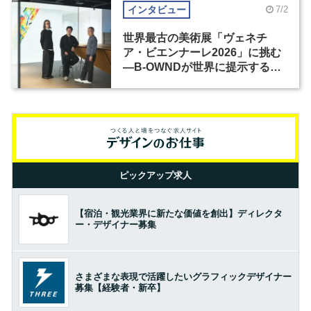
インタビュー
7/2
世界最古の美術展「ヴェネチ
ア・ビエンナーレ2026」に挑む
―B-OWNDが世界に提示する美
の基準とは？（前編）
ピックアップ求人
【宿泊・観光業界に新たな価値を創出】ディレクタ
ー・デザイナー募集
さまざまな表現で活躍したいグラフィックデザイナー
募集【経験者・新卒】