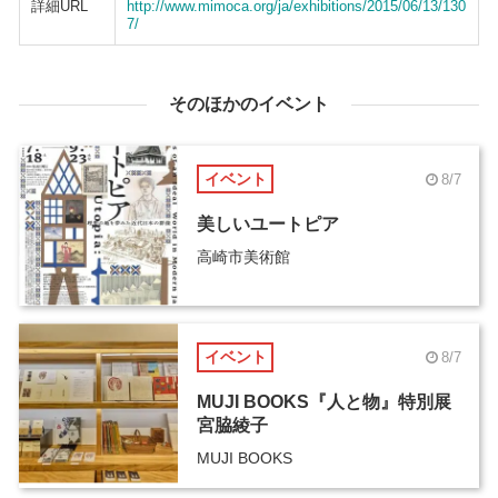
詳細URL
http://www.mimoca.org/ja/exhibitions/2015/06/13/130
7/
そのほかのイベント
イベント
8/7
美しいユートピア
高崎市美術館
イベント
8/7
MUJI BOOKS『人と物』特別展
宮脇綾子
MUJI BOOKS