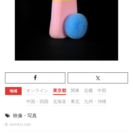
オンライン
東京都
関東
近畿
中部
地域
中国・四国
北海道・東北
九州・沖縄
映像・写真
2015/5/11 0:00