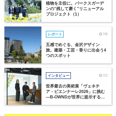
植物を主役に。パークスガーデ
ンの“残して磨く”リニューアル
プロジェクト（1）
レポート
7/8
五感でめぐる、金沢デザイン
旅。建築・工芸・香りに出会う4
つのスポット
PR
インタビュー
7/2
世界最古の美術展「ヴェネチ
ア・ビエンナーレ2026」に挑む
―B-OWNDが世界に提示する美
の基準とは？（前編）