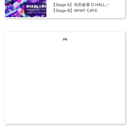
【Stage A】寺田倉庫 D HALL／
【Stage B】WHAT CAFE
PR