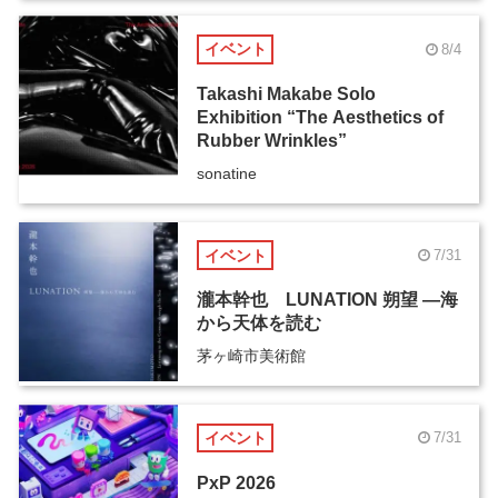
イベント
8/4
Takashi Makabe Solo
Exhibition “The Aesthetics of
Rubber Wrinkles”
sonatine
イベント
7/31
瀧本幹也 LUNATION 朔望 ―海
から天体を読む
茅ヶ崎市美術館
イベント
7/31
PxP 2026