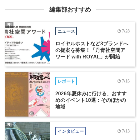
編集部おすすめ
PR
ニュース
7/28
ロイヤルホストなど3ブランドへ
の提案を募集！「丹青社空間ア
ワード with ROYAL」が開始
レポート
7/16
2026年夏休みに行ける、おすす
めのイベント10選：そのほかの
地域
PR
インタビュー
7/13