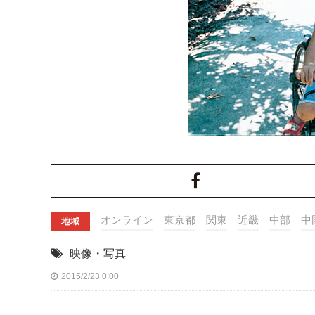
オンライン
東京都
関東
近畿
中部
中
地域
映像・写真
2015/2/23 0:00