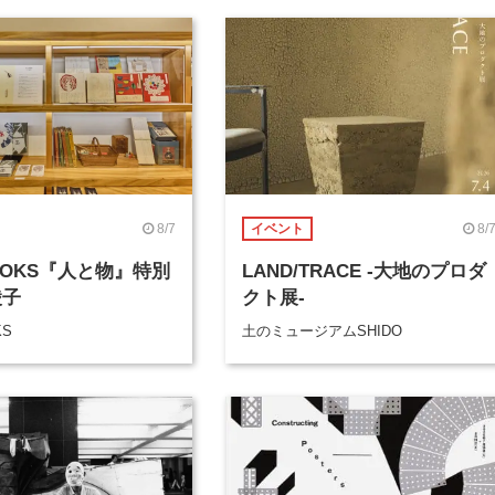
8/7
8/
イベント
BOOKS『人と物』特別
LAND/TRACE -大地のプロダ
綾子
クト展-
KS
土のミュージアムSHIDO