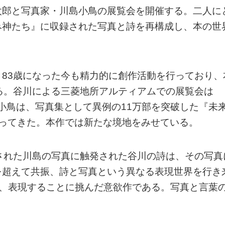
太郎と写真家・川島小鳥の展覧会を開催する。二人に
み神たち』に収録された写真と詩を再構成し、本の世
83歳になった今も精力的に創作活動を行っており、
る。谷川による三菱地所アルティアムでの展覧会は
島小鳥は、写真集として異例の11万部を突破した『未
行ってきた。本作では新たな境地をみせている。
された川島の写真に触発された谷川の詩は、その写真
を超えて共振、詩と写真という異なる表現世界を行き
せ、表現することに挑んだ意欲作である。写真と言葉