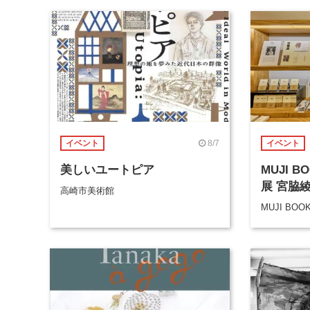
8/7
イベント
イベント
美しいユートピア
MUJI 
展 宮脇
高崎市美術館
MUJI BOO