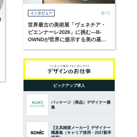
7/2
インタビュー
世界最古の美術展「ヴェネチア・
4
ビエンナーレ2026」に挑む―B-
OWNDが世界に提示する美の基準
とは？（前編）
ピックアップ求人
パッケージ（商品）デザイナー募
集
【文具雑貨メーカー】デザイナー
職募集（キャリア採用・2027新卒