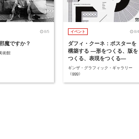
8/5
8/
イベント
邪魔ですか？
ダフィ・クーネ：ポスターを
構築する ―形をつくる、版を
美術館
つくる、表現をつくる―
ギンザ・グラフィック・ギャラリー
（ggg）