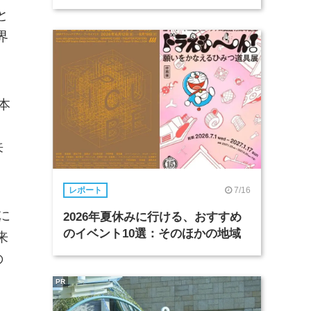
と
界
本
来
7/16
レポート
に
2026年夏休みに行ける、おすすめ
のイベント10選：そのほかの地域
来
の
PR