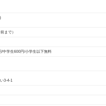
)
0分前まで）
0円/中学生600円/小学生以下無料
-4-1