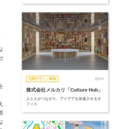
な
セ
8/3
空間デザイン事例
を
株式会社メルカリ「Culture Hub」
人と人がつながり、アイデアを加速させるオ
え
フィス
差
な