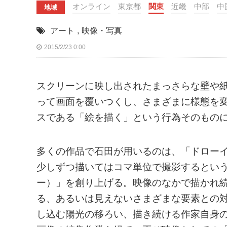
オンライン
東京都
関東
近畿
中部
中
地域
アート
,
映像・写真
2015/2/23 0:00
スクリーンに映し出されたまっさらな壁や
って画面を覆いつくし、さまざまに様態を
スである「絵を描く」という行為そのもの
多くの作品で石田が用いるのは、「ドロー
少しずつ描いてはコマ単位で撮影するとい
ー）」を創り上げる。映像のなかで描かれ
る、あるいは見えないさまざまな要素との
し込む陽光の移ろい、描き続ける作家自身