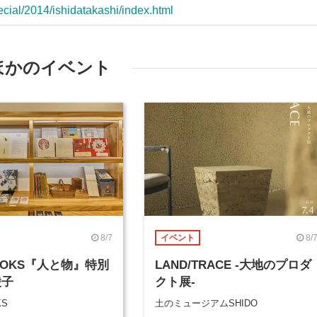
cial/2014/ishidatakashi/index.html
ほかのイベント
8/7
8/
イベント
BOOKS『人と物』特別
LAND/TRACE -大地のプロダ
綾子
クト展-
KS
土のミュージアムSHIDO