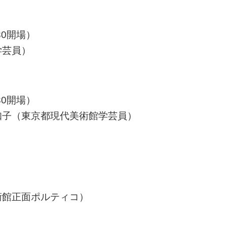
:30開場）
学芸員）
:30開場）
知子（東京都現代美術館学芸員）
術館正面ポルティコ）