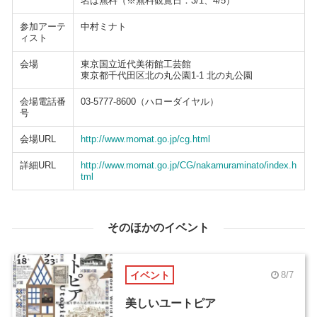
名は無料（※無料観覧日：3/1、4/5）
参加アーテ
中村ミナト
ィスト
会場
東京国立近代美術館工芸館
東京都千代田区北の丸公園1-1 北の丸公園
会場電話番
03-5777-8600（ハローダイヤル）
号
会場URL
http://www.momat.go.jp/cg.html
詳細URL
http://www.momat.go.jp/CG/nakamuraminato/index.h
tml
そのほかのイベント
イベント
8/7
美しいユートピア