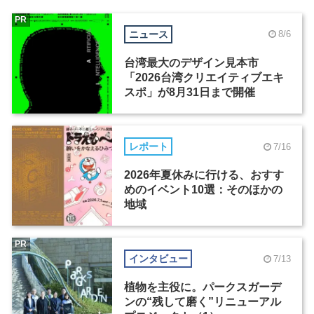
PR
ニュース
8/6
台湾最大のデザイン見本市
「2026台湾クリエイティブエキ
スポ」が8月31日まで開催
レポート
7/16
2026年夏休みに行ける、おすす
めのイベント10選：そのほかの
地域
PR
インタビュー
7/13
植物を主役に。パークスガーデ
ンの“残して磨く”リニューアル