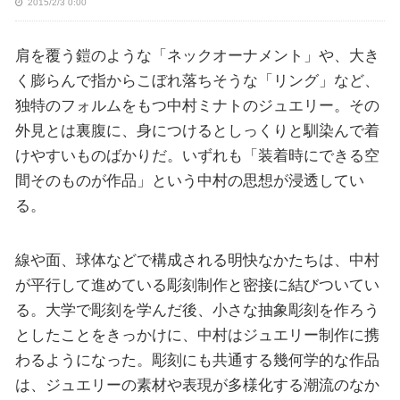
2015/2/3 0:00
肩を覆う鎧のような「ネックオーナメント」や、大き
く膨らんで指からこぼれ落ちそうな「リング」など、
独特のフォルムをもつ中村ミナトのジュエリー。その
外見とは裏腹に、身につけるとしっくりと馴染んで着
けやすいものばかりだ。いずれも「装着時にできる空
間そのものが作品」という中村の思想が浸透してい
る。
線や面、球体などで構成される明快なかたちは、中村
が平行して進めている彫刻制作と密接に結びついてい
る。大学で彫刻を学んだ後、小さな抽象彫刻を作ろう
としたことをきっかけに、中村はジュエリー制作に携
わるようになった。彫刻にも共通する幾何学的な作品
は、ジュエリーの素材や表現が多様化する潮流のなか