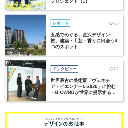
プロジェクト（1）
レポート
7/8
五感でめぐる、金沢デザイン
旅。建築・工芸・香りに出会う4
つのスポット
PR
インタビュー
7/2
世界最古の美術展「ヴェネチ
ア・ビエンナーレ2026」に挑む
―B-OWNDが世界に提示する美
の基準とは？（前編）