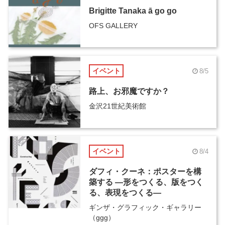
Brigitte Tanaka ā go go
OFS GALLERY
イベント
8/5
路上、お邪魔ですか？
金沢21世紀美術館
イベント
8/4
ダフィ・クーネ：ポスターを構
築する ―形をつくる、版をつく
る、表現をつくる―
ギンザ・グラフィック・ギャラリー
（ggg）