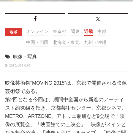
オンライン
東京都
関東
近畿
中部
地域
中国・四国
北海道・東北
九州・沖縄
映像・写真
2015/1/27 0:00
映像芸術祭“MOVING 2015”は、京都で開催される映像
芸術祭である。
第2回となる今回は、期間中全国から新進のアーティ
スト約30組を招き、京都芸術センター、京都シネマ、
METRO、ARTZONE、アトリエ劇研など9会場で「映
像の展覧会」「映画館での上映会」「映像がメインと
なる舞台公演」「映像と音によるライブ」「映像に関