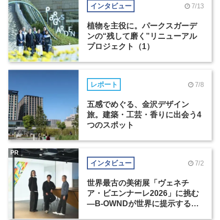
インタビュー
7/13
植物を主役に。パークスガーデ
ンの“残して磨く”リニューアル
プロジェクト（1）
レポート
7/8
五感でめぐる、金沢デザイン
旅。建築・工芸・香りに出会う4
つのスポット
PR
インタビュー
7/2
世界最古の美術展「ヴェネチ
ア・ビエンナーレ2026」に挑む
―B-OWNDが世界に提示する美
の基準とは？（前編）