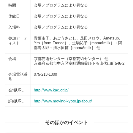
時間
会場／プログラムにより異なる
休館日
会場／プログラムにより異なる
入場料
会場／プログラムにより異なる
参加アーテ
青葉市子、あごうさとし、足田メロウ、Ametsub、
ィスト
Yro［from France］、生駒祐子［mama!milk］＋阿
部海太郎＋清水恒輔［mama!milk］ 他
会場
京都芸術センター（京都芸術センター） 他
京都府京都市中京区室町通蛸薬師下る山伏山町546-2
会場電話番
075-213-1000
号
会場URL
http://www.kac.or.jp/
詳細URL
http://www.moving-kyoto.jp/about/
そのほかのイベント