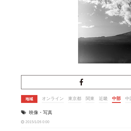
オンライン
東京都
関東
近畿
中部
中
地域
映像・写真
2015/1/26 0:00