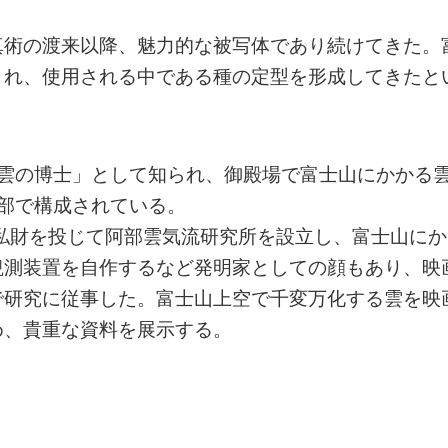
真術の渡来以降、魅力的な被写体であり続けてきた。
され、使用される中である種の定型を形成してきたと
「雲の博士」として知られ、御殿場で富士山にかかる
部で構成されている。
に私財を投じて阿部雲気流研究所を設立し、富士山にか
観測装置を自作するなど発明家としての顔もあり、映
で研究に従事した。富士山上空で千変万化する雲を映
め、貴重な資料を展示する。