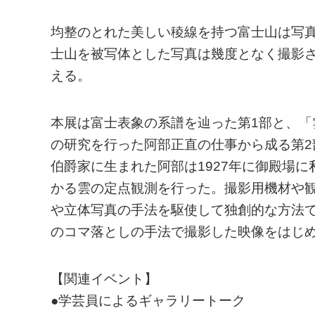
均整のとれた美しい稜線を持つ富士山は写
士山を被写体とした写真は幾度となく撮影
える。
本展は富士表象の系譜を辿った第1部と、
の研究を行った阿部正直の仕事から成る第2
伯爵家に生まれた阿部は1927年に御殿場
かる雲の定点観測を行った。撮影用機材や
や立体写真の手法を駆使して独創的な方法
のコマ落としの手法で撮影した映像をはじ
【関連イベント】
●学芸員によるギャラリートーク