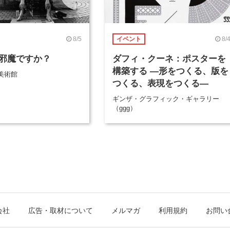
8/5
8/
イベント
邪魔ですか？
ダフィ・クーネ：ポスターを
構築する ―形をつくる、版を
美術館
つくる、表現をつくる―
ギンザ・グラフィック・ギャラリー
（ggg）
会社
広告・取材について
メルマガ
利用規約
お問い