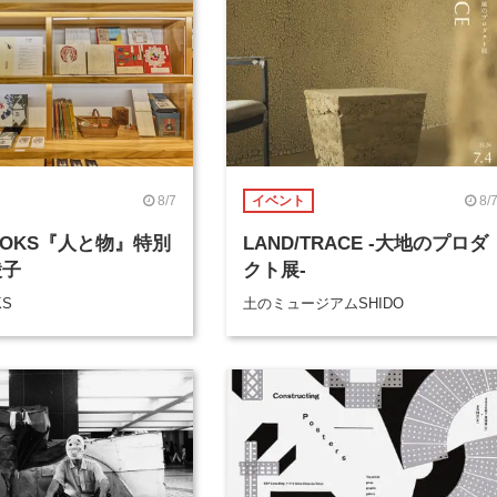
8/7
8/
イベント
BOOKS『人と物』特別
LAND/TRACE -大地のプロダ
綾子
クト展-
KS
土のミュージアムSHIDO