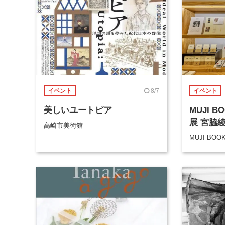
8/7
イベント
イベント
美しいユートピア
MUJI 
展 宮脇
高崎市美術館
MUJI BOO