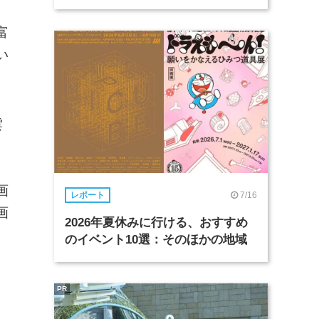
富
い
雲
画
7/16
レポート
画
2026年夏休みに行ける、おすすめ
のイベント10選：そのほかの地域
PR