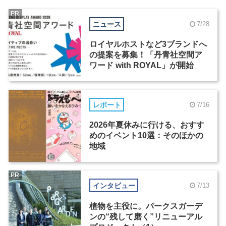
PR
ニュース
7/28
ロイヤルホストなど3ブランドへ
の提案を募集！「丹青社空間ア
ワード with ROYAL」が開始
レポート
7/16
2026年夏休みに行ける、おすす
めのイベント10選：そのほかの
地域
PR
インタビュー
7/13
植物を主役に。パークスガーデ
ンの“残して磨く”リニューアル