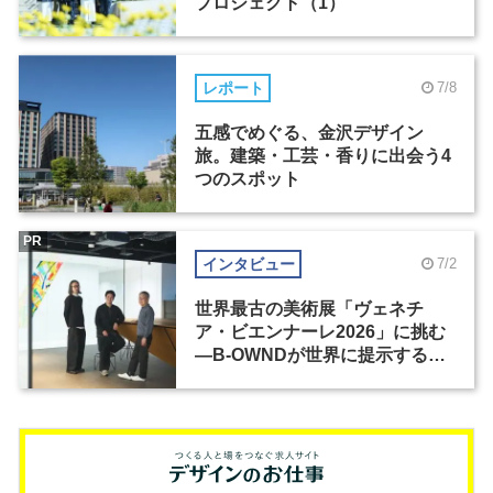
プロジェクト（1）
レポート
7/8
五感でめぐる、金沢デザイン
旅。建築・工芸・香りに出会う4
つのスポット
PR
インタビュー
7/2
世界最古の美術展「ヴェネチ
ア・ビエンナーレ2026」に挑む
―B-OWNDが世界に提示する美
の基準とは？（前編）