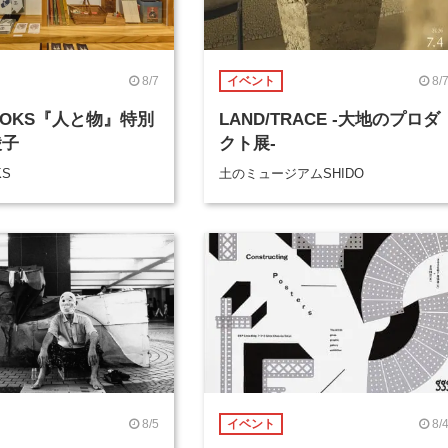
8/7
8/
イベント
BOOKS『人と物』特別
LAND/TRACE -大地のプロダ
綾子
クト展-
KS
土のミュージアムSHIDO
8/5
8/
イベント