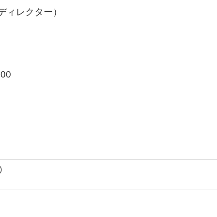
 ディレクター）
00
）
)