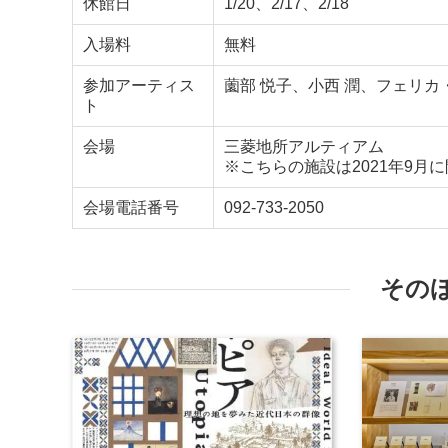
休館日
1/20、2/17、2/18
入場料
無料
参加アーティス
薗部 悦子、小西 潤、フェリカ
ト
会場
三菱地所アルティアム
※こちらの施設は2021年9月
会場電話番号
092-733-2050
その